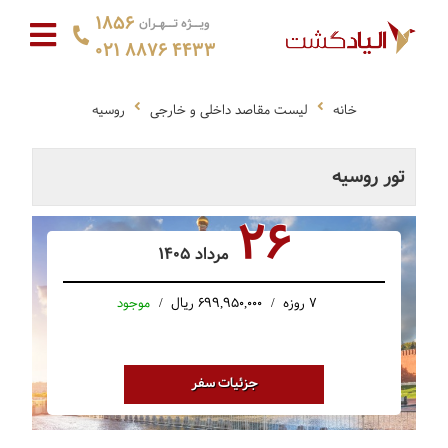
1856
ویــژه تــهـران
021 8876 4433
خانه
لیست مقاصد داخلی و خارجی
روسیه
تور روسیه
26
مرداد 1405
7 روزه
699,950,000 ریال
موجود
جزئیات سفر