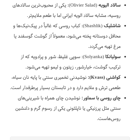
سالاد الیویه
(Olivier Salad): یکی از محبوب‌ترین سالادهای
روسیه، مشابه سالاد الویه ایرانی اما با طعم ملایم‌تر.
شاشلیک
(Shashlik): کباب روسی که غالباً در پیک‌نیک‌ها و
محافل دوستانه پخته می‌شود، معمولاً از گوشت گوسفند یا
مرغ تهیه می‌گردد.
سولیانکا
(Solyanka): سوپی غلیظ، شور و پرادویه که از
ترکیب گوشت، خیارشور، زیتون و لیمو تهیه می‌شود.
کواشنی (Kvass):
نوشیدنی تخمیری سنتی با پایه نان سیاه،
طعمی ترش و ملایم دارد و در تابستان بسیار پرطرفدار است.
چای روسی با سماور:
نوشیدن چای همراه با شیرینی‌های
سنتی مثل پرزنیکی یا ناپلئونی یکی از رسوم گرم و دلنشین
روس‌هاست.