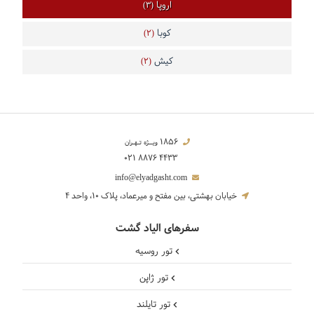
اروپا
(3)
کوبا
(2)
کیش
(2)
1856
ویــژه تـهـران
021 8876 4433
info@elyadgasht.com
خیابان بهشتی، بین مفتح و میرعماد، پلاک 10، واحد 4
سفرهای الیاد گشت
تور روسیه
تور ژاپن
تور تایلند