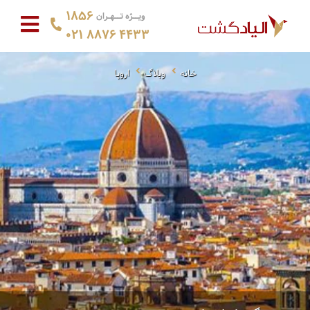
1856
ویــژه تــهـران
021 8876 4433
خانه
وبلاگ
اروپا