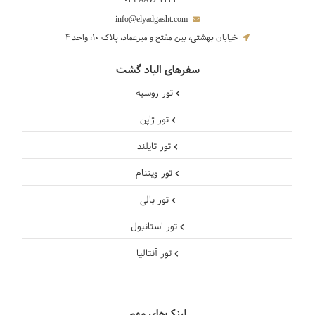
021 8876 4433
info@elyadgasht.com
خیابان بهشتی، بین مفتح و میرعماد، پلاک 10، واحد 4
سفرهای الیاد گشت
تور روسیه
تور ژاپن
تور تایلند
تور ویتنام
تور بالی
تور استانبول
تور آنتالیا
لینک‌های مهم