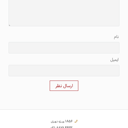
نام
ایمیل
ارسال نظر
1856
ویــژه تـهـران