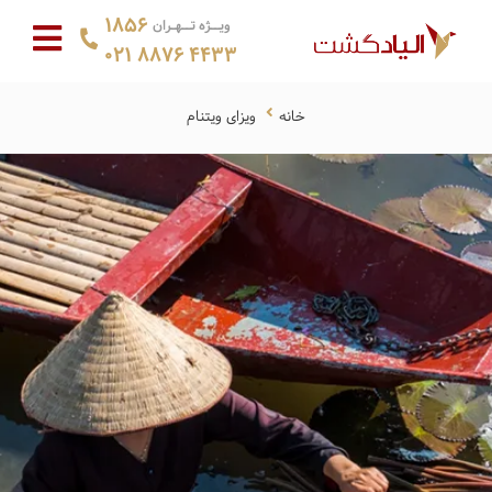
1856
ویــژه تــهـران
021 8876 4433
خانه
ویزای ویتنام