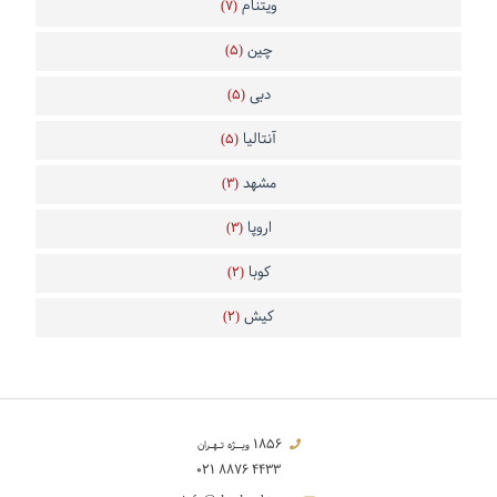
ویتنام
(7)
چین
(5)
دبی
(5)
آنتالیا
(5)
مشهد
(3)
اروپا
(3)
کوبا
(2)
کیش
(2)
1856
ویــژه تـهـران
021 8876 4433