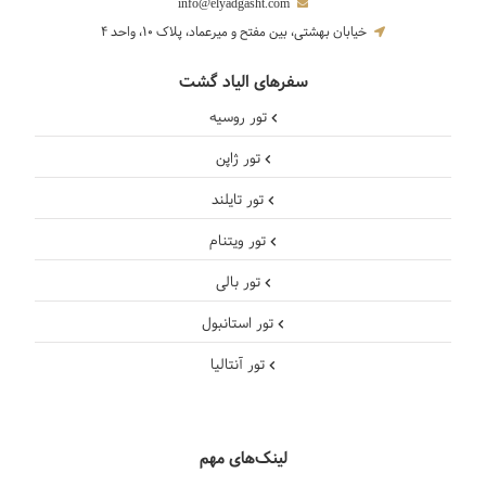
info@elyadgasht.com
خیابان بهشتی، بین مفتح و میرعماد، پلاک 10، واحد 4
سفرهای الیاد گشت
تور روسیه
تور ژاپن
تور تایلند
تور ویتنام
تور بالی
تور استانبول
تور آنتالیا
لینک‌های مهم