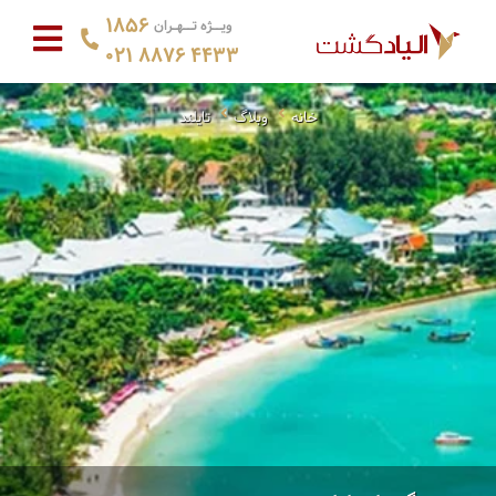
1856
ویــژه تــهـران
021 8876 4433
خانه
وبلاگ
تایلند