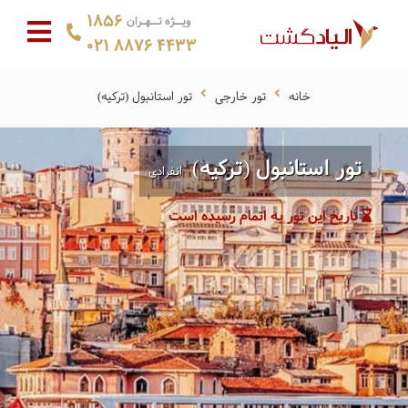
1856
ویــژه تــهـران
021 8876 4433
خانه
تور خارجی
تور استانبول (ترکیه)
تور استانبول (ترکیه)
انفرادی
تاریخ این تور به اتمام رسیده است