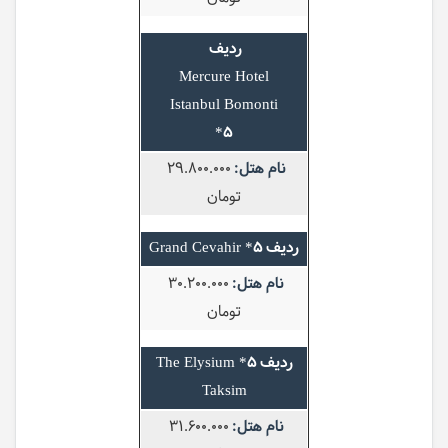
Mercure Hotel
Istanbul Bomonti
5*
29.800.000
تومان
5* Grand Cevahir
30.200.000
تومان
5* The Elysium
Taksim
31.600.000