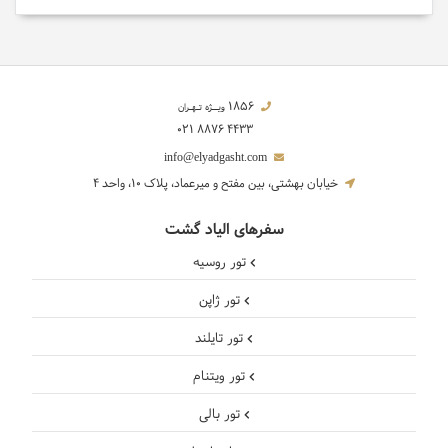
1856
ویــژه تـهـران
021 8876 4433
info@elyadgasht.com
خیابان بهشتی، بین مفتح و میرعماد، پلاک 10، واحد 4
سفرهای الیاد گشت
تور روسیه
تور ژاپن
تور تایلند
تور ویتنام
تور بالی