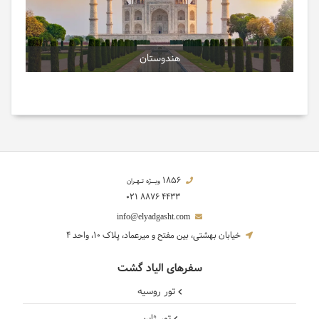
هندوستان
1856
ویــژه تـهـران
021 8876 4433
info@elyadgasht.com
خیابان بهشتی، بین مفتح و میرعماد، پلاک 10، واحد 4
سفرهای الیاد گشت
تور روسیه