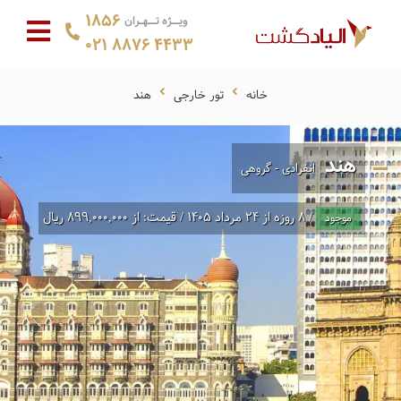
1856
ویــژه تــهـران
021 8876 4433
خانه
تور خارجی
هند
هند
انفرادی - گروهی
/ 8 روزه از 24 مرداد 1405 / قیمت: از 899,000,000 ریال
موجود